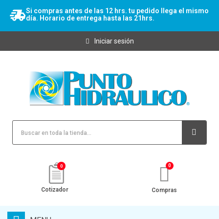
Si compras antes de las 12 hrs. tu pedido llega el mismo
día. Horario de entrega hasta las 21hrs.
Iniciar sesión
0
Cotizador
Compras