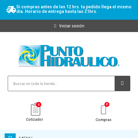
Si compras antes de las 12 hrs. tu pedido llega el mismo
día. Horario de entrega hasta las 21hrs.
Iniciar sesión
0
Cotizador
Compras