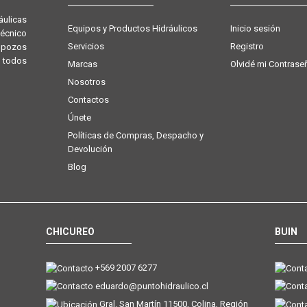
ulicas
Equipos y Productos Hidráulicos
Inicio sesión
técnico
Servicios
Registro
e pozos
 todos
Marcas
Olvidé mi Contrase
Nosotros
Contactos
Únete
Políticas de Compras, Despacho y
Devolución
Blog
CHICUREO
BUIN
+569 2007 6277
eduardo@puntohidraulico.cl
Gral. San Martín 11500, Colina, Región