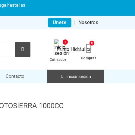
ega hasta las
Únete
|
Nosotros
0
Compras
Cotizador
Contacto
Iniciar sesión
OTOSIERRA 1000CC