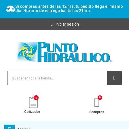
Si compras antes de las 12 hrs. tu pedido llega el mismo
día. Horario de entrega hasta las 21hrs.
Iniciar sesión
0
Cotizador
Compras