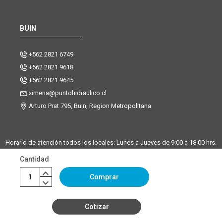
BUIN
+562 2821 6749
+562 2821 9618
+562 2821 9645
ximena@puntohidraulico.cl
Arturo Prat 795, Buin, Region Metropolitana
Horario de atención todos los locales: Lunes a Jueves de 9:00 a 18:00 hrs.
| Viernes de 9:00 a 17:30 hrs.
Cantidad
Desde octubre hasta febrero, trabajamos los sábados de 9:00 a 13:00
horas en la sucursal Buin. La sucursal de Santiago y Chicureo
Comprar
permanecerá cerrada los sábados.
Cotizar
©Copyright Punto Hidráulico 2026
|
Mapa del sitio
| Powered by
Enexum