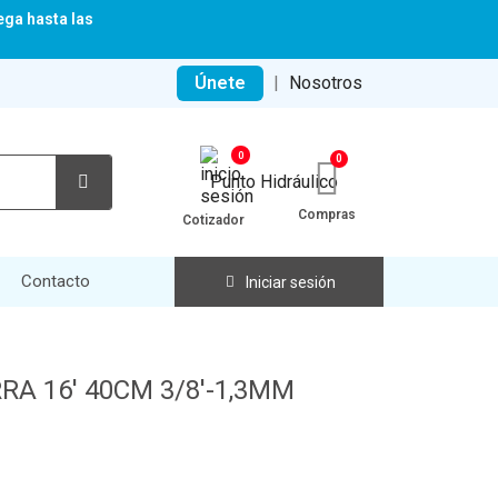
ega hasta las
Únete
|
Nosotros
0
Compras
Cotizador
Contacto
Iniciar sesión
A 16' 40CM 3/8'-1,3MM