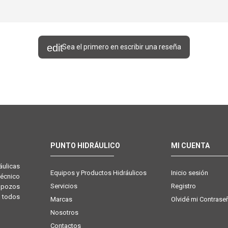
Sea el primero en escribir una reseña
PUNTO HIDRÁULICO
MI CUENTA
ulicas
Equipos y Productos Hidráulicos
Inicio sesión
técnico
Servicios
Registro
e pozos
 todos
Marcas
Olvidé mi Contrase
Nosotros
Contactos