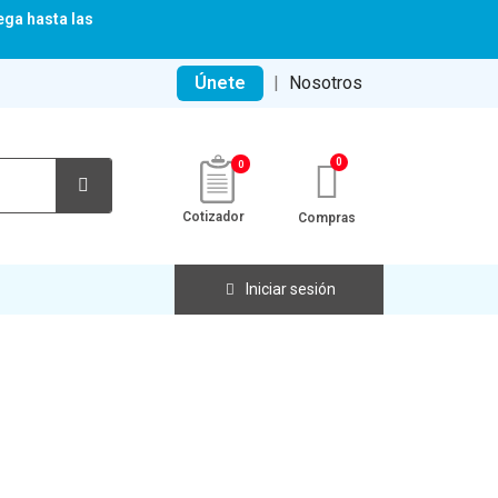
ega hasta las
Únete
|
Nosotros
0
Cotizador
Compras
Iniciar sesión