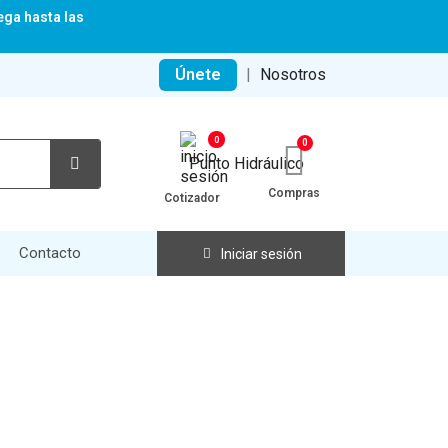
ega hasta las
Únete
|
Nosotros
0
Compras
Cotizador
Contacto
Iniciar sesión