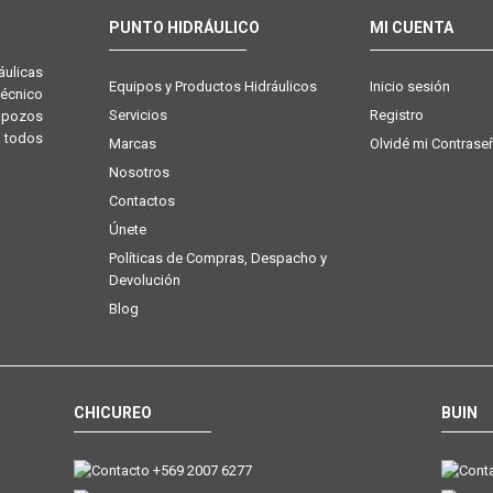
PUNTO HIDRÁULICO
MI CUENTA
ulicas
Equipos y Productos Hidráulicos
Inicio sesión
técnico
Servicios
Registro
e pozos
 todos
Marcas
Olvidé mi Contrase
Nosotros
Contactos
Únete
Políticas de Compras, Despacho y
Devolución
Blog
CHICUREO
BUIN
+569 2007 6277