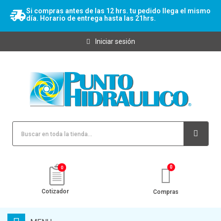
Si compras antes de las 12 hrs. tu pedido llega el mismo
día. Horario de entrega hasta las 21hrs.
Iniciar sesión
0
Cotizador
Compras