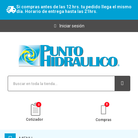
Si compras antes de las 12 hrs. tu pedido llega el mismo
día. Horario de entrega hasta las 21hrs.
Iniciar sesión
0
Cotizador
Compras