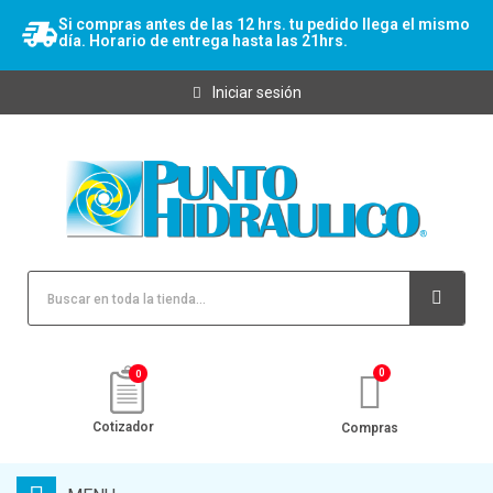
Si compras antes de las 12 hrs. tu pedido llega el mismo
día. Horario de entrega hasta las 21hrs.
Iniciar sesión
0
Cotizador
Compras