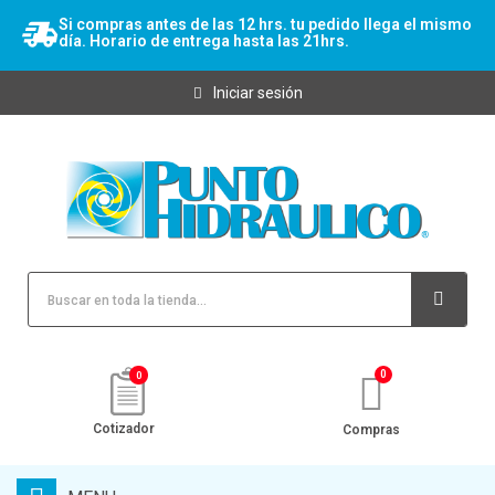
Si compras antes de las 12 hrs. tu pedido llega el mismo
día. Horario de entrega hasta las 21hrs.
Iniciar sesión
0
Cotizador
Compras