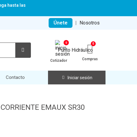
ega hasta las
Únete
|
Nosotros
0
Compras
Cotizador
Contacto
Iniciar sesión
 CORRIENTE EMAUX SR30