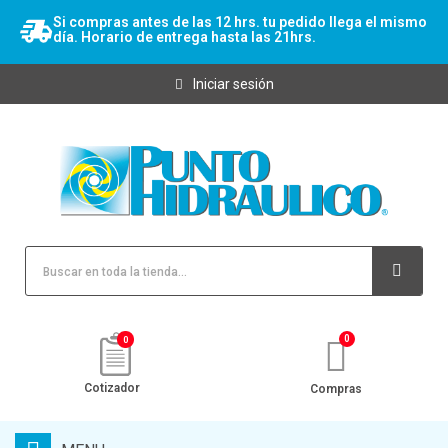
Si compras antes de las 12 hrs. tu pedido llega el mismo
día. Horario de entrega hasta las 21hrs.
Iniciar sesión
0
Cotizador
Compras