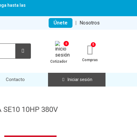
ega hasta las
Únete
|
Nosotros
0
Compras
Cotizador
Contacto
Iniciar sesión
 SE10 10HP 380V