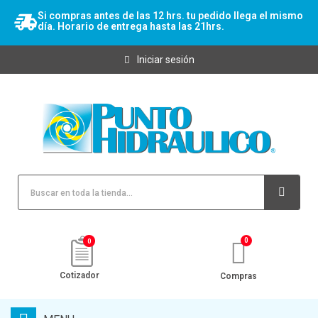
Si compras antes de las 12 hrs. tu pedido llega el mismo
día. Horario de entrega hasta las 21hrs.
Iniciar sesión
0
Cotizador
Compras