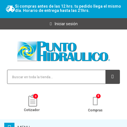
Si compras antes de las 12 hrs. tu pedido llega el mismo
día. Horario de entrega hasta las 21hrs.
Iniciar sesión
0
Cotizador
Compras