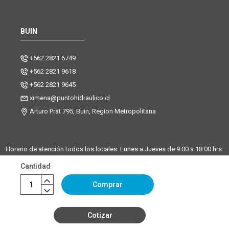
BUIN
+562 2821 6749
+562 2821 9618
+562 2821 9645
ximena@puntohidraulico.cl
Arturo Prat 795, Buin, Region Metropolitana
Horario de atención todos los locales: Lunes a Jueves de 9:00 a 18:00 hrs.
| Viernes de 9:00 a 17:30 hrs.
Cantidad
Desde octubre hasta febrero, trabajamos los sábados de 9:00 a 13:00
horas en la sucursal Buin. La sucursal de Santiago y Chicureo
Comprar
permanecerá cerrada los sábados.
Cotizar
©Copyright Punto Hidráulico 2026
|
Mapa del sitio
| Powered by
Enexum