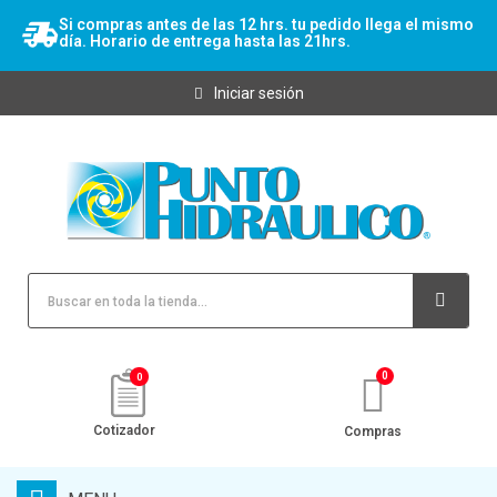
Si compras antes de las 12 hrs. tu pedido llega el mismo
día. Horario de entrega hasta las 21hrs.
Iniciar sesión
0
Cotizador
Compras