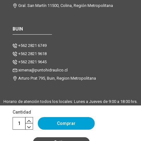
Gral. San Martín 11500, Colina, Región Metropolitana
BUIN
+562 2821 6749
+562 2821 9618
+562 2821 9645
ximena@puntohidraulico.cl
Arturo Prat 795, Buin, Region Metropolitana
Horario de atención todos los locales: Lunes a Jueves de 9:00 a 18:00 hrs.
| Viernes de 9:00 a 17:30 hrs.
Cantidad
Desde octubre hasta febrero, trabajamos los sábados de 9:00 a 13:00
horas en la sucursal Buin. La sucursal de Santiago y Chicureo
Comprar
permanecerá cerrada los sábados.