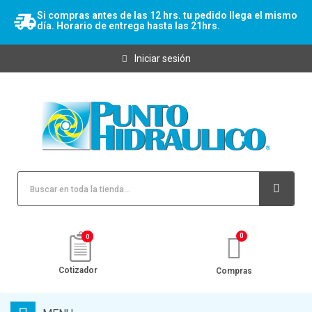
Si compras antes de las 12 hrs. tu pedido llega el mismo
día. Horario de entrega hasta las 21hrs.
Iniciar sesión
0
Cotizador
Compras