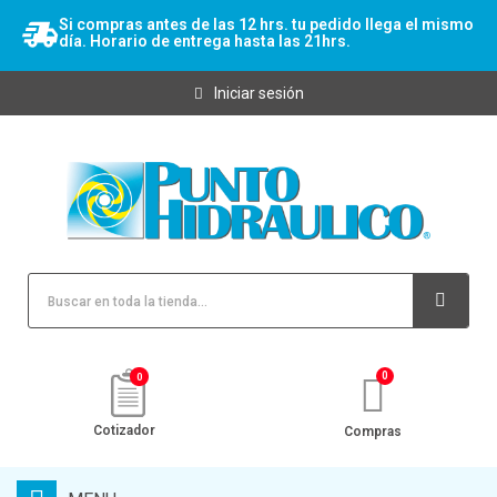
Si compras antes de las 12 hrs. tu pedido llega el mismo
día. Horario de entrega hasta las 21hrs.
Iniciar sesión
0
Cotizador
Compras