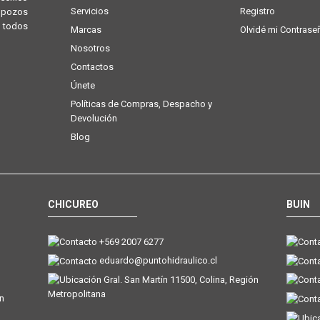
Servicios
Registro
e pozos
 todos
Marcas
Olvidé mi Contrase
Nosotros
Contactos
Únete
Políticas de Compras, Despacho y
Devolución
Blog
CHICUREO
BUIN
+569 2007 6277
eduardo@puntohidraulico.cl
Gral. San Martín 11500, Colina, Región
Metropolitana
ón