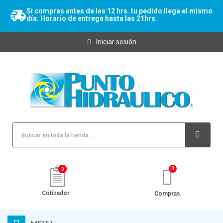
Si compras antes de las 12 hrs. tu pedido llega el mismo
día. Horario de entrega hasta las 21hrs.
Iniciar sesión
0
Cotizador
Compras