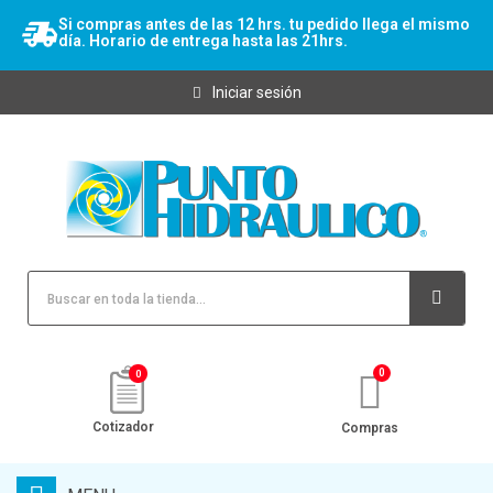
Si compras antes de las 12 hrs. tu pedido llega el mismo
día. Horario de entrega hasta las 21hrs.
Iniciar sesión
0
Cotizador
Compras