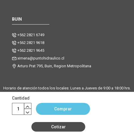
BUIN
+562 2821 6749
+562 2821 9618
+562 2821 9645
ximena@puntohidraulico.cl
Arturo Prat 795, Buin, Region Metropolitana
Horario de atención todos los locales: Lunes a Jueves de 9:00 a 18:00 hrs.
| Viernes de 9:00 a 17:30 hrs.
Cantidad
Desde octubre hasta febrero, trabajamos los sábados de 9:00 a 13:00
horas en la sucursal Buin. La sucursal de Santiago y Chicureo
Comprar
permanecerá cerrada los sábados.
Cotizar
©Copyright Punto Hidráulico 2026
|
Mapa del sitio
| Powered by
Enexum