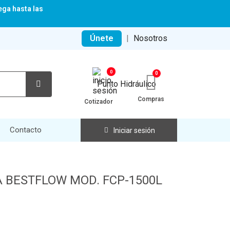
ega hasta las
Únete
|
Nosotros
0
Compras
Cotizador
Contacto
Iniciar sesión
A BESTFLOW MOD. FCP-1500L