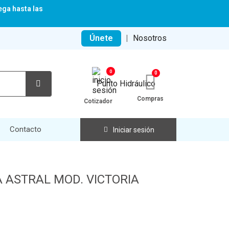
ega hasta las
Únete
|
Nosotros
0
Compras
Cotizador
Contacto
Iniciar sesión
 ASTRAL MOD. VICTORIA