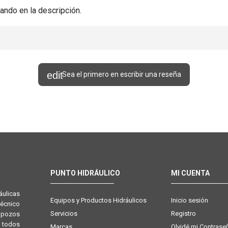
ando en la descripción.
Sea el primero en escribir una reseña
PUNTO HIDRÁULICO
MI CUENTA
ulicas
Equipos y Productos Hidráulicos
Inicio sesión
técnico
Servicios
Registro
e pozos
 todos
Marcas
Olvidé mi Contrase