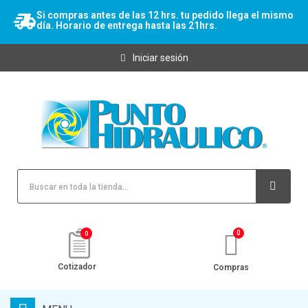
Si compras antes de las 12 hrs. tu pedido llega el mismo
día. Horario de entrega hasta las 21hrs.
Iniciar sesión
0
Cotizador
Compras