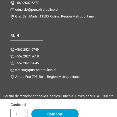
+569 2007 6277
eduardo@puntohidraulico.cl
Gral. San Martín 11500, Colina, Región Metropolitana
BUIN
+562 2821 6749
+562 2821 9618
+562 2821 9645
ximena@puntohidraulico.cl
Arturo Prat 795, Buin, Region Metropolitana
Horario de atención todos los locales: Lunes a Jueves de 9:00 a 18:00 hrs.
| Viernes de 9:00 a 17:30 hrs.
Cantidad
Desde octubre hasta febrero, trabajamos los sábados de 9:00 a 13:00
horas en la sucursal Buin. La sucursal de Santiago y Chicureo
Comprar
permanecerá cerrada los sábados.