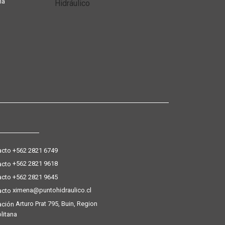
ña
+562 2821 6749
+562 2821 9618
+562 2821 9645
ximena@puntohidraulico.cl
Arturo Prat 795, Buin, Region
litana