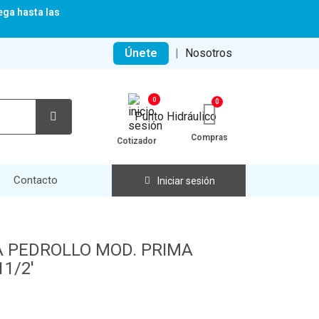
ega hasta las
Únete
|
Nosotros
0
Compras
Cotizador
Contacto
Iniciar sesión
A PEDROLLO MOD. PRIMA
11/2'