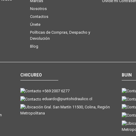
Marcas
Olvidé mi Contrase
Nosotros
Contactos
Únete
Políticas de Compras, Despacho y
Devolución
Blog
CHICUREO
BUIN
+569 2007 6277
eduardo@puntohidraulico.cl
Gral. San Martín 11500, Colina, Región
Metropolitana
ón
Metropo