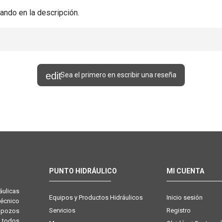
ando en la descripción.
Sea el primero en escribir una reseña
PUNTO HIDRÁULICO
MI CUENTA
ulicas
Equipos y Productos Hidráulicos
Inicio sesión
técnico
Servicios
Registro
e pozos
 todos