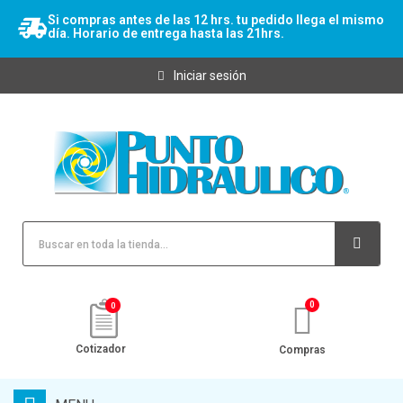
Si compras antes de las 12 hrs. tu pedido llega el mismo
día. Horario de entrega hasta las 21hrs.
Iniciar sesión
0
Cotizador
Compras